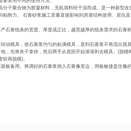
需要采用不同的使用方法。
分子聚合物为胶凝材料，无机填料经干混而成。是一种新型改
和粘附力。 石膏砂浆施工质量直接影响到房屋结构使用、居住及
产石膏线条的宽度、厚度成正比，越宽越厚的线条需求的石膏粉
转动模具，使石膏浆均匀的粘满模具，直到石膏浆不再流出摸
，先将夹子拿掉，然后两手从底部开始渐渐剥去模具。(脱模
变软再脱模)。
板备用。将调好的石膏浆倒入石膏像里边，用板敏捷盖住像的底
。