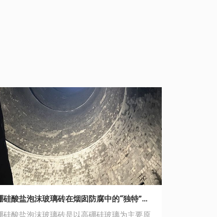
硼硅酸盐泡沫玻璃砖在烟囱防腐中的“独特”作用！
节能增效，
硼硅酸盐泡沫玻璃砖是以高硼硅玻璃为主要原
6月23日