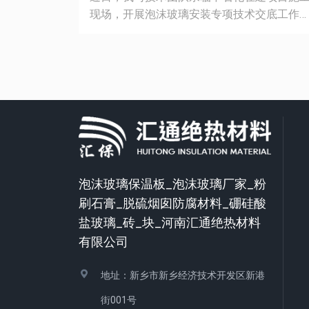
现场，开展泡沫玻璃安装专项技术交底工作
技术人员深入工地一线，面对面、手把手现
指导施工工人，细致讲解泡沫玻璃铺贴规范
基层处理、节点收口、安装工艺要点及质量
控标准，现场解答工人施工实操难题，纠正
装细节误区，统一施工标准、规范作业流程
中石化工程项目工况要求高、防火保温标准
苛，泡沫玻璃凭借 A1 级不燃、耐腐防潮、绝
热耐久的优势，适配石化设备与管道保温需
求。本次现场技术交底，有效提升一线工人
泡沫玻璃保温板_泡沫玻璃厂家_粉
操水平，保障项目泡沫玻璃安装施工质量、
刷石膏_脱硫烟囱防腐材料_硼硅酸
全与进度，为中石化在建工程高标准建设保
护航。我司始终扎根工业绝热保温领域，坚
盐玻璃_砖_块_河南汇通绝热材料
现场技术交底 + 上门施工指导一体化服务，
有限公司
扎实的技术、靠谱产品、贴身服务，持续为
化大型在建项目赋能助力。
地址：新乡市新乡经济技术开发区新港
街001号