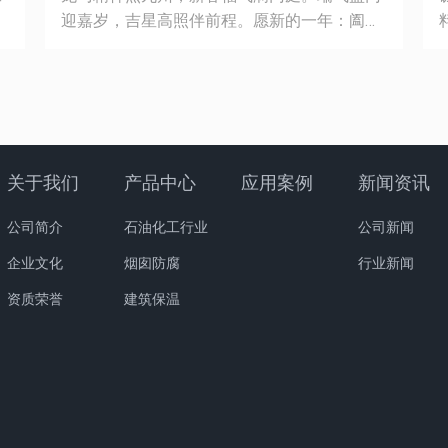
。
迎嘉岁，吉星高照伴前程。愿新的一年：阖家
场
安康，岁岁无忧；财源广进，万事顺遂！祝大
、
家新春快乐，马年大吉！
把
安
。
严
关于我们
产品中心
应用案例
新闻资讯
公司简介
石油化工行业
公司新闻
实
企业文化
烟囱防腐
行业新闻
安
驾
资质荣誉
建筑保温
持
以
石