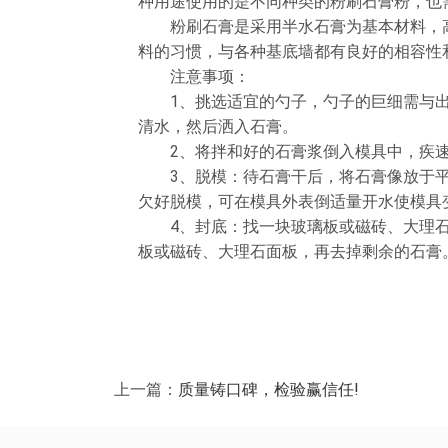
种用途使用的是不同种类的粉刷石膏粉，也
粉刷石膏是采用半水石膏为基本材料，高
料的习惯，与各种基底墙都有良好的相容性
注意事项：
1、挑选适宜的勺子，勺子的巨细需与出
清水，然后洒入石膏。
2、将拌和好的石膏浆倒入模具中，疾速
3、脱模：待石膏干后，将石膏像放于平地
欠好脱模，可在模具外表倒适量开水使模具
4、封底：找一块玻璃板或磁砖、大理石面
板或磁砖、大理石面板，再去掉剩余的石膏
上一篇：
质量铸口碑，检验赢信任!