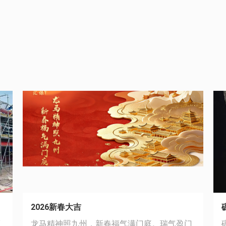
2026新春大吉
工
龙马精神照九州，新春福气满门庭。瑞气盈门