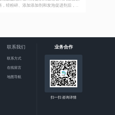
料，经粉碎、添加添加剂和发泡促进剂后，高
效，焕'新
温发泡并冷却制成的无机闭孔材料。其在烟囱
碳转型，
防腐中发挥着关键作用：良好的抗渗与耐酸性
力争做节
能：拥有100%闭孔结构，气密性优越，能有
效阻止酸性废气、酸液以及湿气、冷凝水接触
烟囱基材。且不与硫酸、亚硫酸、盐酸等常见
强酸发生化学反应，即使在高浓度酸液环境
联系我们
业务合作
下，也能保持稳定，在40%硫酸中浸泡30天，
强度保持率≥95%，对于因烟气脱硫等工艺产生
联系方式
的酸性环境具有极强的适应能力。出色的温度
在线留言
适应性：可广泛应用于-196~+450℃的温度范
围，热膨胀系数小。面对烟囱运行时温度的急
地图导航
剧变化，如烟气被旁路隔过脱硫塔时的剧烈再
加热，或因空气预热器失灵导致的温度突变，
硼硅酸盐泡沫玻璃砖与耐酸弹性粘结剂配合，
扫一扫 咨询详情
能确保防腐内衬系统稳定，不被破坏。良好的
保温性能：导热系数低，能有效维持烟囱管道
内废气温度，加快废气排出速度，减少因烟囱