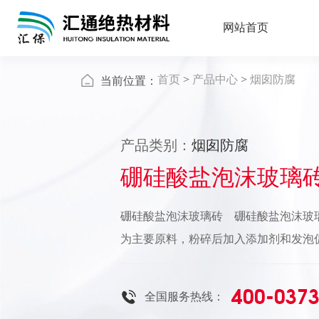
网站首页
首页
>
产品中心
>
烟囱防腐
当前位置：
产品类别：
烟囱防腐
硼硅酸盐泡沫玻璃
硼硅酸盐泡沫玻璃砖 硼硅酸盐泡沫玻
为主要原料，粉碎后加入添加剂和发泡
泡、冷却等工序制成的无机闭孔保温防
渗、防水性能优越，耐酸性能好（氢氟
400-0373
全国服务热线：
沫玻璃砖、粘胶剂和底涂一起组成烟囱