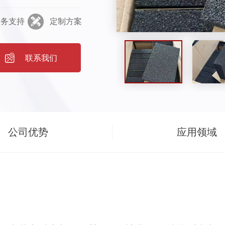
 使用范围 燃煤电厂烟
服务支持
定制方案
腐系统适用于金属、 混
用于深冷设备和管道的
系数低、抗压强度高；
联系我们
材料，不老化、不燃
★适用于各种高温、深
，尺寸稳定，易切割；
的高低温冲击。3. 物
公司优势
应用领域
用纸箱包装便于运输，便
应将保证清洁。 ★包
产品名称、运输、储存
纸板隔开。 ★需防水
期