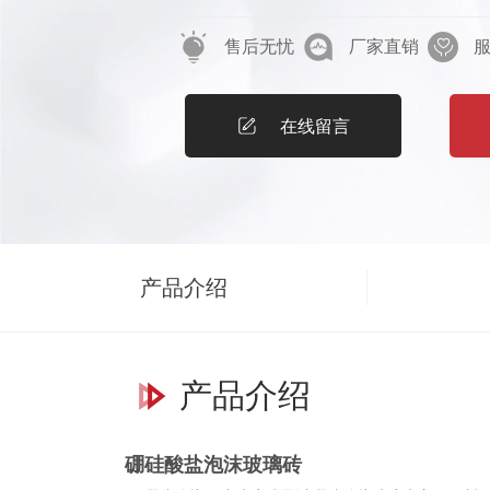
可靠的烟囱隔热、防水、防腐系统。1.
售后无忧
厂家直销
气脱硫后的烟囱、烟道的保温防腐。防
凝土、耐火砖和玻璃钢等基材；还可以
保冷。2. 产品特性 ★重量轻、导热
在线留言
★不吸水、不透湿、防渗漏； ★ 无机
烧、不霉变、耐腐蚀、使用寿命长； 
冷等恶略环境； ★ 物理化学性能稳定
★非常低的热膨胀系数，可承受很大范围
产品介绍
理性能指标 4 . 包装储存 ★产品使
于安装和查找。 ★ 装运期间，材料均
装箱外壁印有制造商名称、产品规格、
产品介绍
安全、注意事项等。 ★每块和每层用
贮存，堆放限高6层。5. 有效期 无限
硼硅酸盐泡沫玻璃砖