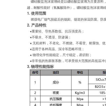
硼硅酸盐泡沫玻璃砖是以硼硅酸盐玻璃为主要原料
越，耐酸性能好（氢氟酸除外）。硼硅酸盐泡沫玻璃
1. 使用范围
燃煤电厂烟气脱硫后的烟囱、烟道的保温防腐。防腐
2
.
产品特性
★
重量轻、导热系数低、抗压强度高；
★
不吸水、不透湿、防渗漏；
★
无机材料，不老化、不燃烧、不霉变、耐腐蚀、使
★
适用于各种高温、深冷等恶略环境；
★
物理化学性能稳定，尺寸稳定，易切割；
★
非常低的热膨胀系数，可承受很大范围的高低温冲
3. 物理性能指标